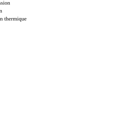
ssion
n
ion thermique