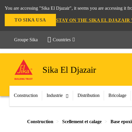
You are accessing "Sika El Djazair", it seems you are accessing it f
TO SIKA USA
STAY ON THE SIKA EL DJAZAIR
Groupe Sika
Countries
Sika El Djazair
Construction
Industrie
Distribution
Bricolage
Construction
Scellement et calage
Base epox