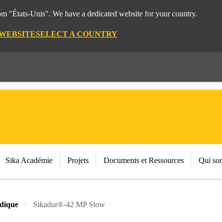
rom "États-Unis". We have a dedicated website for your country.
 WEBSITE
SELECT A COUNTRY
Sika Académie
Projets
Documents et Ressources
Qui so
idique
Sikadur®-42 MP Slow