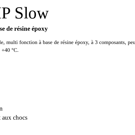
MP Slow
se de résine époxy
multi fonction à base de résine époxy, à 3 composants, peu s
t +40 °C.
on
t aux chocs