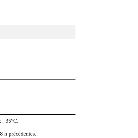
t +35°C.
48 h précédentes..