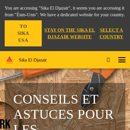
You are accessing "Sika El Djazair", it seems you are accessing it
from "États-Unis". We have a dedicated website for your country.
TO
STAY ON THE SIKA EL
SELECT A
SIKA
DJAZAIR WEBSITE
COUNTRY
USA
Sika El Djazair
CONSEILS ET
ASTUCES POUR
LES