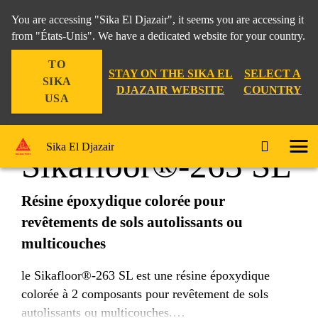
You are accessing "Sika El Djazair", it seems you are accessing it
from "États-Unis". We have a dedicated website for your country.
TO
Construction
...
Sikafloor®-263 SL
STAY ON THE SIKA EL
SELECT A
SIKA
DJAZAIR WEBSITE
COUNTRY
USA
Sika El Djazair
Sikafloor®-263 SL
Résine époxydique colorée pour
revêtements de sols autolissants ou
multicouches
le Sikafloor®-263 SL est une résine époxydique
colorée à 2 composants pour revêtement de sols
autolissants ou multicouches.