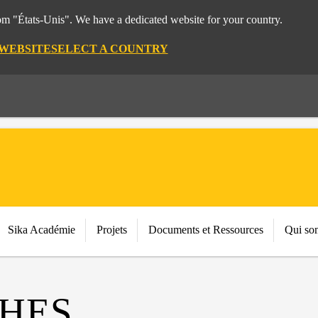
rom "États-Unis". We have a dedicated website for your country.
 WEBSITE
SELECT A COUNTRY
Sika Académie
Projets
Documents et Ressources
Qui so
HES