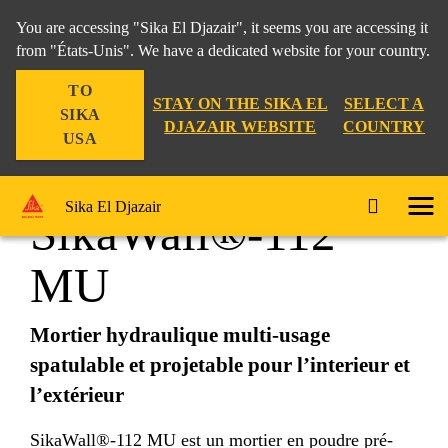
You are accessing "Sika El Djazair", it seems you are accessing it
from "États-Unis". We have a dedicated website for your country.
TO
products
SikaWall®-112 MU
STAY ON THE SIKA EL
SELECT A
SIKA
DJAZAIR WEBSITE
COUNTRY
USA
Sika El Djazair
SikaWall®-112
MU
Mortier hydraulique multi-usage
spatulable et projetable pour l’interieur et
l’extérieur
SikaWall®-112 MU est un mortier en poudre pré-