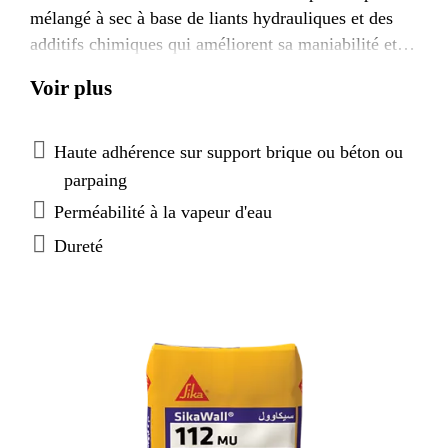
mélangé à sec à base de liants hydrauliques et des
additifs chimiques qui améliorent sa maniabilité et
ses performances techniques de classe GP CS
Voir plus
III W0.
Haute adhérence sur support brique ou béton ou
parpaing
Perméabilité à la vapeur d'eau
Dureté