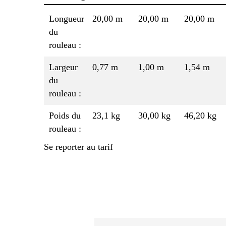
Longueur
20,00 m
20,00 m
20,00 m
du
rouleau :
Largeur
0,77 m
1,00 m
1,54 m
du
rouleau :
Poids du
23,1 kg
30,00 kg
46,20 kg
rouleau :
Se reporter au tarif