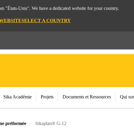
rom "États-Unis". We have a dedicated website for your country.
 WEBSITE
SELECT A COUNTRY
Sika Académie
Projets
Documents et Ressources
Qui so
e préformée
Sikaplan® G-12