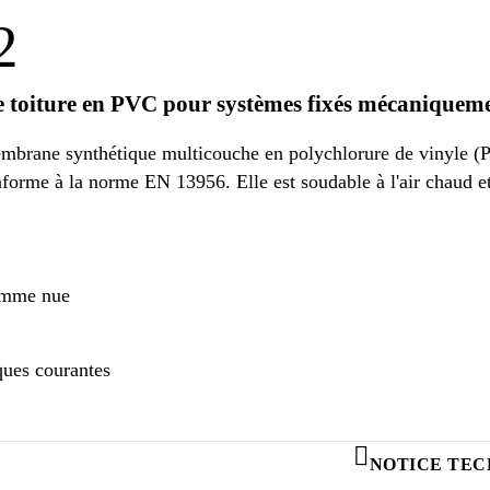
2
e toiture en PVC pour systèmes fixés mécaniquem
brane synthétique multicouche en polychlorure de vinyle (PV
nforme à la norme EN 13956. Elle est soudable à l'air chaud et
lamme nue
ques courantes
NOTICE TEC