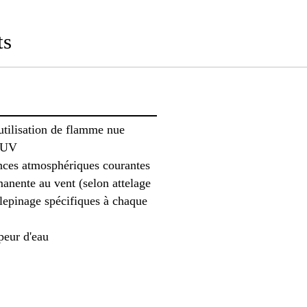
ts
utilisation de flamme nue
x UV
uences atmosphériques courantes
manente au vent (selon attelage
alepinage spécifiques à chaque
peur d'eau