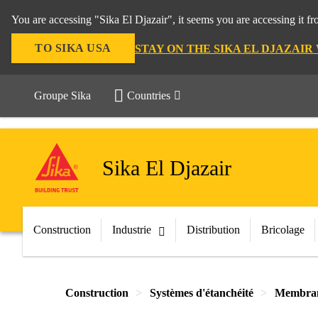
You are accessing "Sika El Djazair", it seems you are accessing it f
TO SIKA USA
STAY ON THE SIKA EL DJAZAIR
Groupe Sika
Countries
Sika El Djazair
Construction
Industrie
Distribution
Bricolage
Construction
Systèmes d'étanchéité
Membran