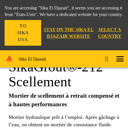
You are accessing "Sika El Djazair", it seems you are accessing it
from "États-Unis". We have a dedicated website for your country.
TO
Construction
...
SikaGrout®-212 Scellement
STAY ON THE SIKA EL
SELECT A
SIKA
DJAZAIR WEBSITE
COUNTRY
USA
Sika El Djazair
SikaGrout®-212
Scellement
Mortier de scellement à retrait compensé et
à hautes performances
Mortier hydraulique prêt à l’emploi. Après gâchage à
l’eau, on obtient un mortier de consistance fluide.