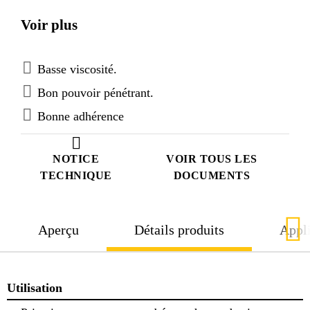
Deutsche Bauchemie (organisation allemande pour
Voir plus
les produits chimiques de la construction) "
Basse viscosité.
Bon pouvoir pénétrant.
Bonne adhérence
NOTICE
VOIR TOUS LES
TECHNIQUE
DOCUMENTS
Aperçu
Détails produits
Appli
Utilisation