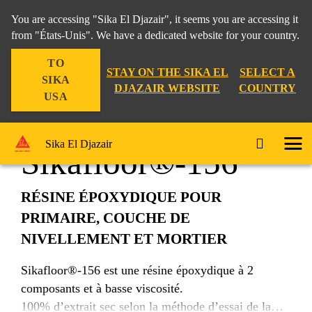
You are accessing "Sika El Djazair", it seems you are accessing it
from "États-Unis". We have a dedicated website for your country.
TO
Construction
...
Sikafloor®-156
STAY ON THE SIKA EL
SELECT A
SIKA
DJAZAIR WEBSITE
COUNTRY
USA
Sika El Djazair
Sikafloor®-156
RÉSINE ÉPOXYDIQUE POUR
PRIMAIRE, COUCHE DE
NIVELLEMENT ET MORTIER
Sikafloor®-156 est une résine époxydique à 2
composants et à basse viscosité.
100% d’extrait sec selon la méthode d’essai de la