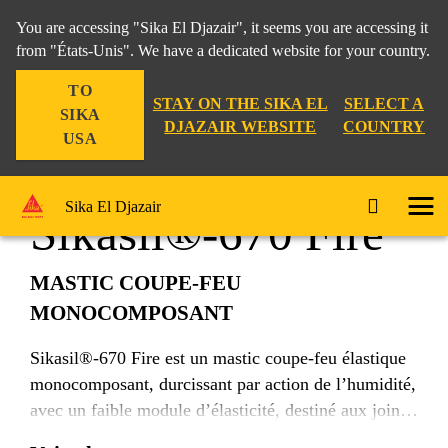
You are accessing "Sika El Djazair", it seems you are accessing it
from "États-Unis". We have a dedicated website for your country.
TO
Construction
Protection anti-feu
Sikasil®-670 Fire
STAY ON THE SIKA EL
SELECT A
SIKA
DJAZAIR WEBSITE
COUNTRY
USA
Sika El Djazair
Sikasil®-670 Fire
MASTIC COUPE-FEU
MONOCOMPOSANT
Sikasil®-670 Fire est un mastic coupe-feu élastique
monocomposant, durcissant par action de l’humidité,
avec un faible module d’élasticité, destiné aux joints
de mouvement et de raccordement.