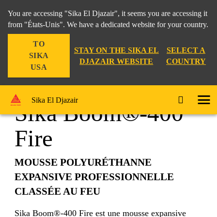
You are accessing "Sika El Djazair", it seems you are accessing it
from "États-Unis". We have a dedicated website for your country.
TO
Construction
Protection anti-feu
Sika Boom®-400 Fire
STAY ON THE SIKA EL
SELECT A
SIKA
DJAZAIR WEBSITE
COUNTRY
USA
Sika El Djazair
Sika Boom®-400
Fire
MOUSSE POLYURÉTHANNE
EXPANSIVE PROFESSIONNELLE
CLASSÉE AU FEU
Sika Boom®-400 Fire est une mousse expansive