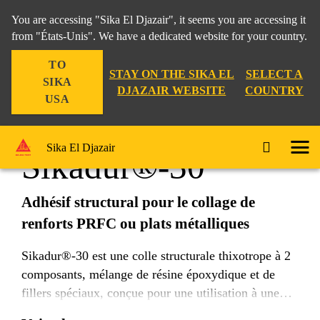
You are accessing "Sika El Djazair", it seems you are accessing it
from "États-Unis". We have a dedicated website for your country.
TO
Construction
Collage rigide
Sikadur®-30
STAY ON THE SIKA EL
SELECT A
SIKA
DJAZAIR WEBSITE
COUNTRY
USA
Sika El Djazair
Sikadur®-30
Adhésif structural pour le collage de
renforts PRFC ou plats métalliques
Sikadur®-30 est une colle structurale thixotrope à 2
composants, mélange de résine époxydique et de
fillers spéciaux, conçue pour une utilisation à une
température comprise +8°C et +35°C.