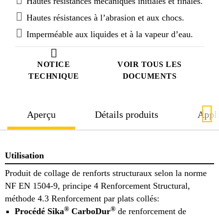
Hautes résistances mécaniques initiales et finales.
Hautes résistances à l’abrasion et aux chocs.
Imperméable aux liquides et à la vapeur d’eau.
NOTICE
VOIR TOUS LES
TECHNIQUE
DOCUMENTS
Aperçu
Détails produits
Appli
Utilisation
Produit de collage de renforts structuraux selon la norme
NF EN 1504-9, principe 4 Renforcement Structural,
méthode 4.3 Renforcement par plats collés:
®
®
Procédé Sika
CarboDur
de renforcement de