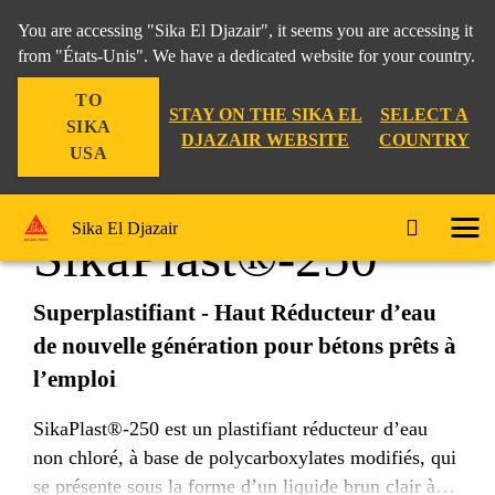
You are accessing "Sika El Djazair", it seems you are accessing it
from "États-Unis". We have a dedicated website for your country.
TO
Construction
...
SikaPlast®-250
STAY ON THE SIKA EL
SELECT A
SIKA
DJAZAIR WEBSITE
COUNTRY
USA
Sika El Djazair
SikaPlast®-250
Superplastifiant - Haut Réducteur d’eau
de nouvelle génération pour bétons prêts à
l’emploi
SikaPlast®-250 est un plastifiant réducteur d’eau
non chloré, à base de polycarboxylates modifiés, qui
se présente sous la forme d’un liquide brun clair à