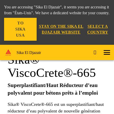
You are accessing "Sika El Djazair", it seems you are accessing it
from "États-Unis". We have a dedicated website for your country.
TO
Construction
...
Sika® ViscoCrete®-665
STAY ON THE SIKA EL
SELECT A
SIKA
DJAZAIR WEBSITE
COUNTRY
USA
Sika El Djazair
Sika®
ViscoCrete®-665
Superplastifiant/Haut Réducteur d’eau
polyvalent pour bétons prêts à l’emploi
Sika® ViscoCrete®-665 est un superplastifiant/haut
réducteur d’eau polyvalent de nouvelle génération