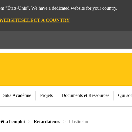
rom "États-Unis". We have a dedicated website for your country.
 WEBSITE
SELECT A COUNTRY
Sika Académie
Projets
Documents et Ressources
Qui so
êt à l'emploi
Retardateurs
Plastiretard