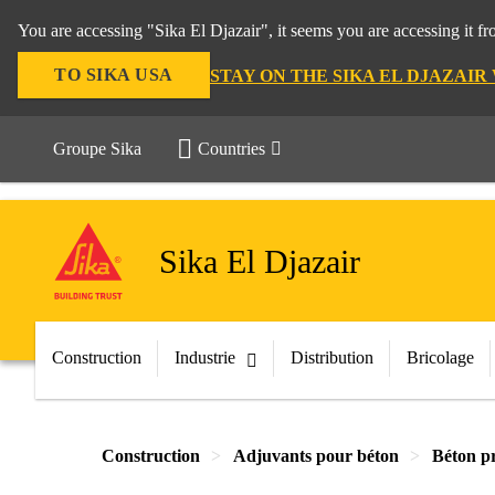
You are accessing "Sika El Djazair", it seems you are accessing it f
TO SIKA USA
STAY ON THE SIKA EL DJAZAIR
Groupe Sika
Countries
Sika El Djazair
Construction
Industrie
Distribution
Bricolage
Construction
Adjuvants pour béton
Béton pr