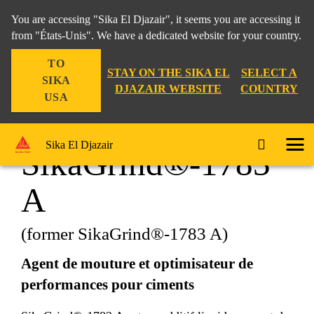
You are accessing "Sika El Djazair", it seems you are accessing it
from "États-Unis". We have a dedicated website for your country.
TO
Construction
...
SikaGrind®-1783 A
STAY ON THE SIKA EL
SELECT A
SIKA
DJAZAIR WEBSITE
COUNTRY
USA
Sika El Djazair
SikaGrind®-1783
A
(former SikaGrind®-1783 A)
Agent de mouture et optimisateur de
performances pour ciments