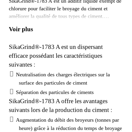
SikaGrind®-1783 A est un additif liquide exempt de
chlorure pour faciliter le broyage du ciment et
améliorer la qualité de tous types de ciment.
SikaGrind®-1783 A a été spécialement développé
Voir plus
pour obtenir un meilleur développement des
résistances des ciments.
SikaGrind®-1783 A est un dispersant
efficace possédant les caractéristiques
suivantes :
Neutralisation des charges électriques sur la
surface des particules de ciment
Séparation des particules de ciments
SikaGrind®-1783 A offre les avantages
suivants lors de la production du ciment :
Augmentation du débit des broyeurs (tonnes par
heure) grâce à la réduction du temps de broyage