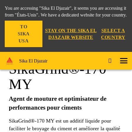
You are accessing "Sika El Djazair", it seems you are accessing it
from "États-Unis". We have a dedicated website for your country.
TO
Construction
...
SikaGrind®-170 MY
STAY ON THE SIKA EL
SELECT A
SIKA
DJAZAIR WEBSITE
COUNTRY
USA
Sika El Djazair
SikaGrind®-170
MY
Agent de mouture et optimisateur de
performances pour ciments
SikaGrind®-170 MY est un additif liquide pour
faciliter le broyage du ciment et améliorer la qualité