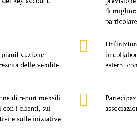
e dei key account.
previsione
di miglior
particolar
Definizion
 pianificazione
in collabo
crescita delle vendite
esterni con
one di report mensili
Partecipaz
con i clienti, sul
associazion
ivi e sulle iniziative