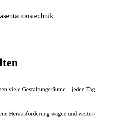
sentationstechnik
lten
hnen viele Gestaltungs­räume – jeden Tag
e neue Heraus­forderung wagen und weiter­