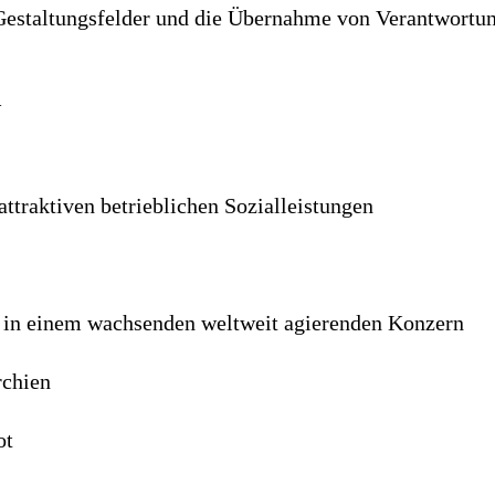
e­stal­tungs­felder und die Über­nahme von Ver­ant­wor­tun
N
ttraktiven betrieb­lichen Sozial­leistungen
 in einem wachsenden welt­weit agierenden Konzern
rchien
ot