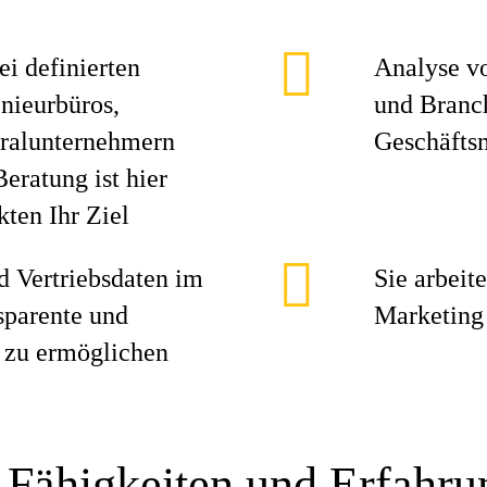
i definierten
Analyse v
nieurbüros,
und Branch
eralunternehmern
Geschäfts
eratung ist hier
ten Ihr Ziel
d Vertriebsdaten im
Sie arbeit
sparente und
Marketing
 zu ermöglichen
 Fähigkeiten und Erfahr