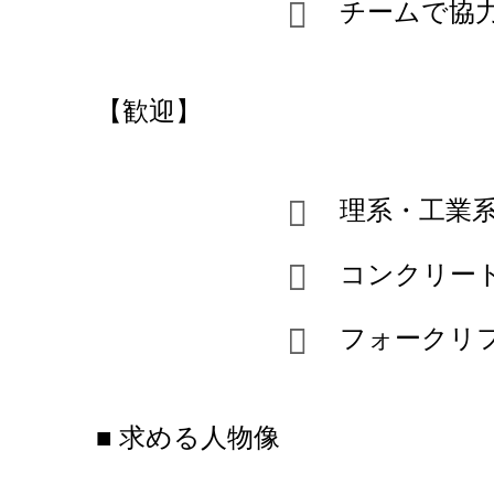
チームで協
【歓迎】
理系・工業
コンクリー
フォークリ
■ 求める人物像